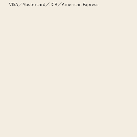
VISA／Mastercard／JCB／American Express