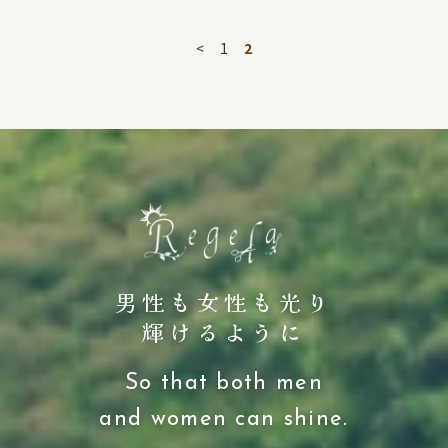
<
1
2
男性も女性も光り
輝けるように
So that both men
and women can shine.