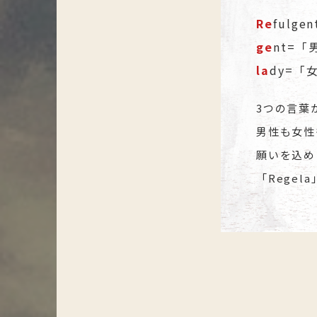
Re
fulg
ge
nt=「
la
dy=「
3つの言葉
男性も女性
願いを込め
「Rege