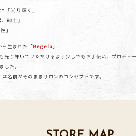
ent=「光り輝く」
男、紳士」
女性」
Regela
から生まれた「
」
も光り輝いていただけるよう少しでもお手伝い、プロデュ
ました。
la」は名前がそのままサロンのコンセプトです。
STORE MAP